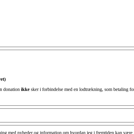
et)
ttefradrag for min donation og erklærer hermed at min donation
ikke
sker i forbindelse med en lodtrækning, som betaling for
ing med nyheder og information om hvordan jeg i fremtiden kan være me