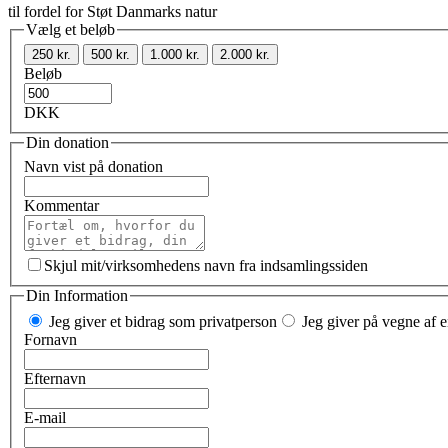
til fordel for Støt Danmarks natur
Vælg et beløb
250 kr.
500 kr.
1.000 kr.
2.000 kr.
Beløb
DKK
Din donation
Navn vist på donation
Kommentar
Skjul mit/virksomhedens navn fra indsamlingssiden
Din Information
Jeg giver et bidrag som privatperson
Jeg giver på vegne af e
Fornavn
Efternavn
E-mail