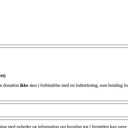
et)
ttefradrag for min donation og erklærer hermed at min donation
ikke
sker i forbindelse med en lodtrækning, som betaling for
ing med nyheder og information om hvordan jeg i fremtiden kan være me