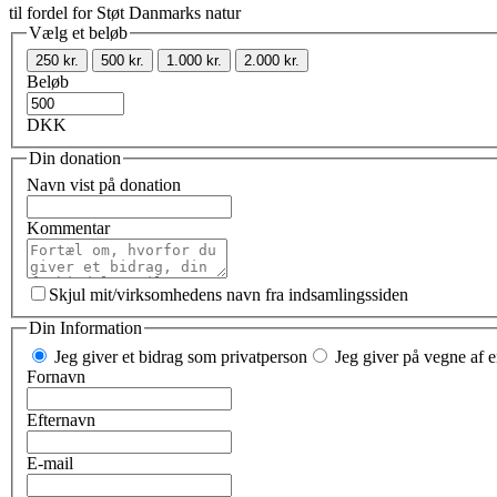
til fordel for Støt Danmarks natur
Vælg et beløb
250 kr.
500 kr.
1.000 kr.
2.000 kr.
Beløb
DKK
Din donation
Navn vist på donation
Kommentar
Skjul mit/virksomhedens navn fra indsamlingssiden
Din Information
Jeg giver et bidrag som privatperson
Jeg giver på vegne af e
Fornavn
Efternavn
E-mail