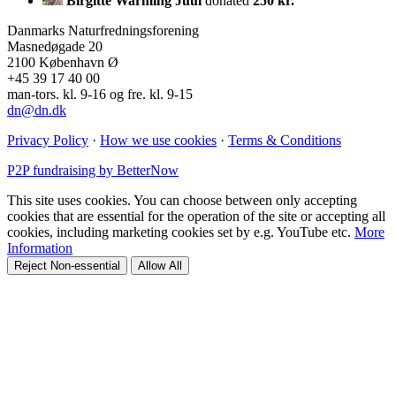
Birgitte Warming Juul
donated
250 kr.
Danmarks Naturfredningsforening
Masnedøgade 20
2100 København Ø
+45 39 17 40 00
man-tors. kl. 9-16 og fre. kl. 9-15
dn@dn.dk
Privacy Policy
·
How we use cookies
·
Terms & Conditions
P2P fundraising by BetterNow
This site uses cookies. You can choose between only accepting
cookies that are essential for the operation of the site or accepting all
cookies, including marketing cookies set by e.g. YouTube etc.
More
Information
Reject Non-essential
Allow All