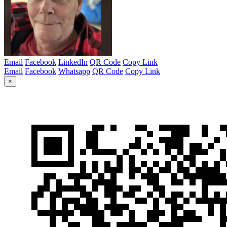
Email
Facebook
LinkedIn
QR Code
Copy Link
Email
Facebook
Whatsapp
QR Code
Copy Link
×