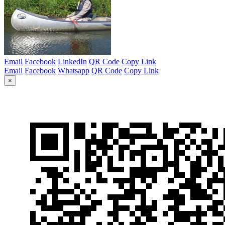
Email
Facebook
LinkedIn
QR Code
Copy Link
Email
Facebook
Whatsapp
QR Code
Copy Link
×