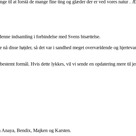
ge til at forstå de mange fine ting og glæder der er ved vores natur . Ær
 denne indsamling i forbindelse med Svens bisættelse.
lle nå disse højder, så det var i sandhed meget overvældende og hjerte
estemt formål. Hvis dette lykkes, vil vi sende en opdatering mere til j
sen Anaya, Bendix, Majken og Karsten.