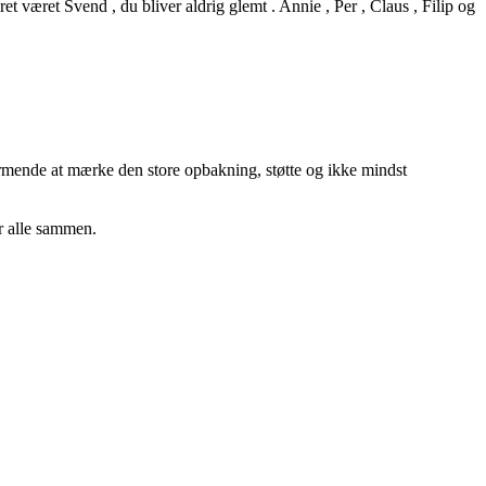
et været Svend , du bliver aldrig glemt . Annie , Per , Claus , Filip og
varmende at mærke den store opbakning, støtte og ikke mindst
er alle sammen.