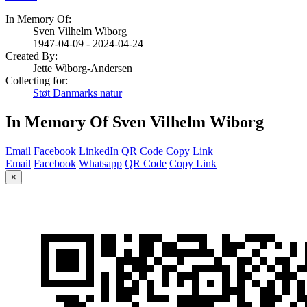
In Memory Of:
Sven Vilhelm Wiborg
1947-04-09 - 2024-04-24
Created By:
Jette Wiborg-Andersen
Collecting for:
Støt Danmarks natur
In Memory Of Sven Vilhelm Wiborg
Email
Facebook
LinkedIn
QR Code
Copy Link
Email
Facebook
Whatsapp
QR Code
Copy Link
×